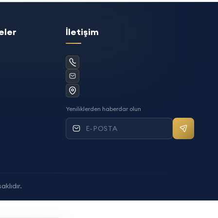
eler
İletişim
Yeniliklerden haberdar olun
Mail bülte
aklıdır.