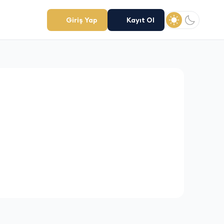
Giriş Yap
Kayıt Ol
Açık tema
Koyu te